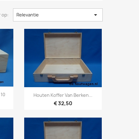

 op:
Relevantie
Snel bekijken

 10
Houten Koffer Van Berken...
€ 32,50