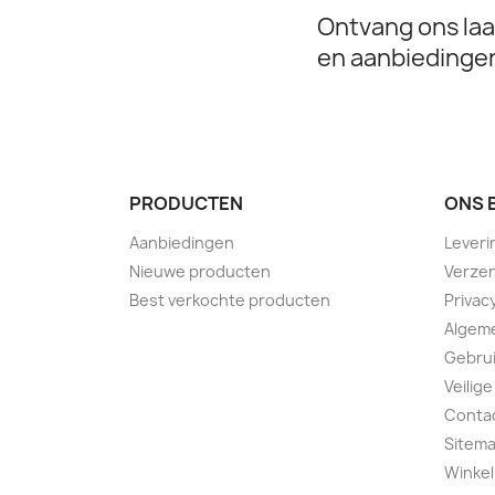
Ontvang ons laa
en aanbiedinge
PRODUCTEN
ONS 
Aanbiedingen
Leveri
Nieuwe producten
Verzen
Best verkochte producten
Privac
Algem
Gebru
Veilige
Conta
Sitem
Winkel