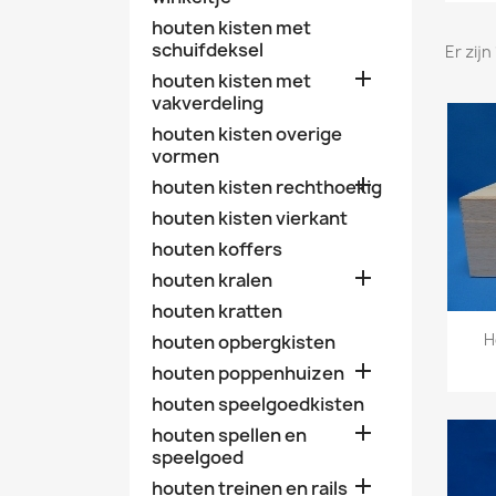
houten kisten met
schuifdeksel
Er zij

houten kisten met
vakverdeling
houten kisten overige
vormen

houten kisten rechthoekig
houten kisten vierkant
houten koffers

houten kralen
houten kratten
H
houten opbergkisten

houten poppenhuizen
houten speelgoedkisten

houten spellen en
speelgoed

houten treinen en rails