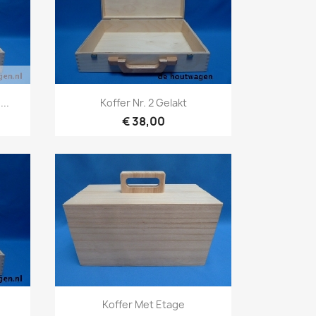
Snel bekijken

..
Koffer Nr. 2 Gelakt
€ 38,00
Snel bekijken

Koffer Met Etage