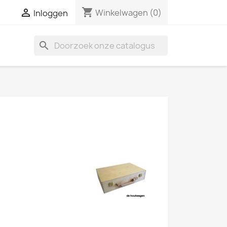
shopping_cart

Winkelwagen
(0)
Inloggen
search