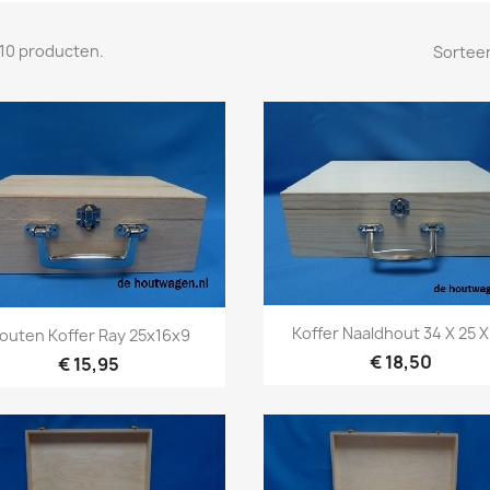
n 10 producten.
Sorteer
Snel bekijken

Snel bekijken

Koffer Naaldhout 34 X 25 X
outen Koffer Ray 25x16x9
€ 18,50
€ 15,95