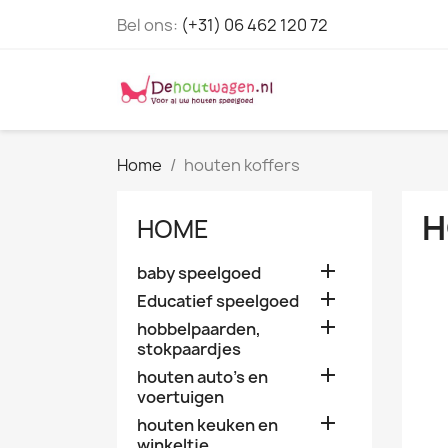
Bel ons:
(+31) 06 462 120 72
Home
houten koffers
H
HOME

baby speelgoed

Educatief speelgoed

hobbelpaarden,
stokpaardjes

houten auto's en
voertuigen

houten keuken en
winkeltje