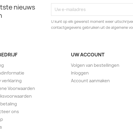
tste nieuws
n
U kunt op elk gewenst moment weer uitschrijven
contactgegevens gebruiken uit de algemene v
BEDRIJF
UW ACCOUNT
ng
Volgen van bestellingen
dinformatie
Inloggen
y verklaring
Account aanmaken
ene Voorwaarden
iksvoorwaarden
 betaling
cteer ons
ap
s