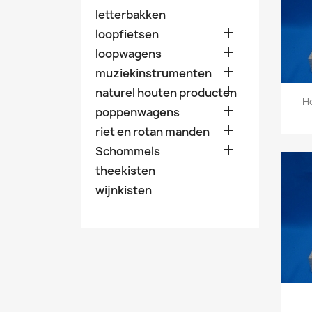
letterbakken

loopfietsen

loopwagens

muziekinstrumenten

naturel houten producten
H

poppenwagens

riet en rotan manden

Schommels
theekisten
wijnkisten