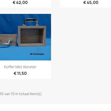
€ 42,00
€ 45,00
Snel bekijken

Koffer Met Venster
€ 11,50
10 van 10 in totaal item(s)