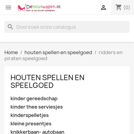
shopping_cart


(0)
search
Home
houten spellen en speelgoed
ridders en
piraten speelgoed
HOUTEN SPELLEN EN
SPEELGOED
kinder gereedschap
kinder thee serviesjes
kinderspelletjes
kleine presentjes
knikkerbaan- autobaan