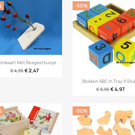
%
-50%
Snel bekijken

emkaart Met Reageerbuisje
€ 2,47
€ 4,95
Snel bekijken

Blokken ABC In Tray 9 Stu
€ 4,97
€ 9,95
%
-50%