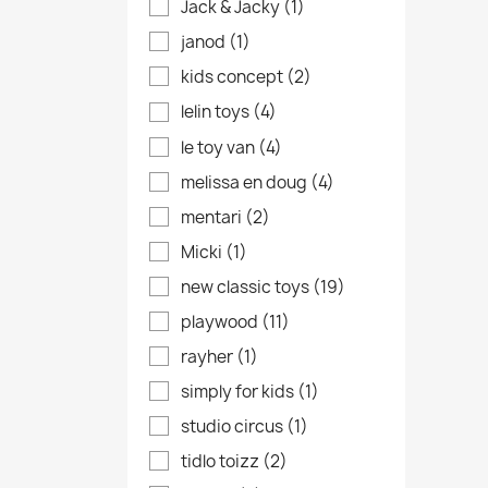
Jack & Jacky
(1)
janod
(1)
kids concept
(2)
lelin toys
(4)
le toy van
(4)
melissa en doug
(4)
mentari
(2)
Micki
(1)
new classic toys
(19)
playwood
(11)
rayher
(1)
simply for kids
(1)
studio circus
(1)
tidlo toizz
(2)