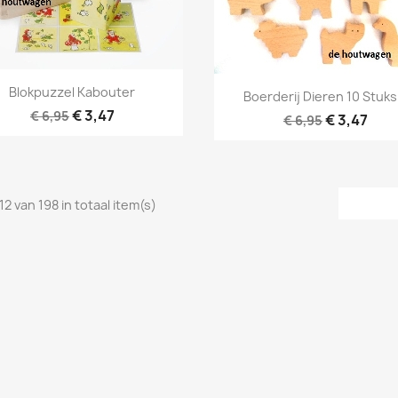
Snel bekijken

Snel bekijken

Blokpuzzel Kabouter
Boerderij Dieren 10 Stuks.
€ 3,47
€ 6,95
€ 3,47
€ 6,95
12 van 198 in totaal item(s)