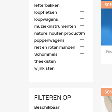
-50
letterbakken

loopfietsen

loopwagens

muziekinstrumenten

naturel houten producten

poppenwagens

riet en rotan manden
Blo

Schommels
theekisten
wijnkisten
-50
FILTEREN OP
Beschikbaar