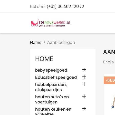
Bel ons:
(+31) 06 462 120 72
Home
Aanbiedingen
AAN
HOME
Er zij

baby speelgoed

Educatief speelgoed
-50

hobbelpaarden,
stokpaardjes

houten auto's en
voertuigen

houten keuken en
winkeltje