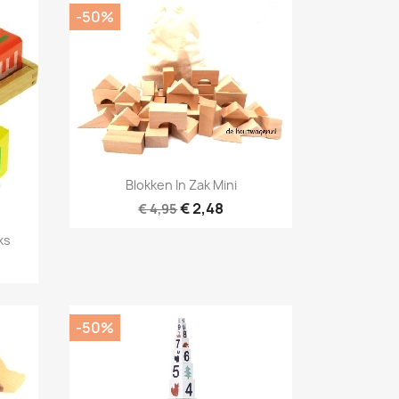
-50%
Snel bekijken

Blokken In Zak Mini
€ 2,48
€ 4,95
ks
-50%