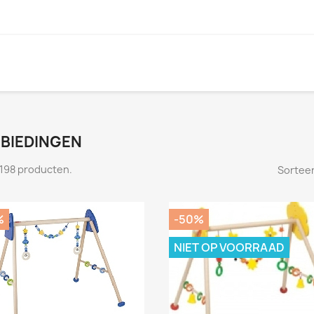
BIEDINGEN
n 198 producten.
Sorteer
%
-50%
NIET OP VOORRAAD