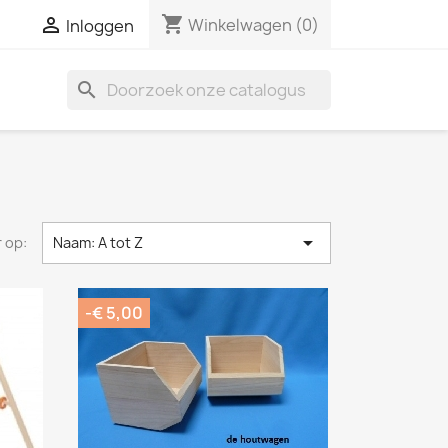
shopping_cart

Winkelwagen
(0)
Inloggen
search

 op:
Naam: A tot Z
-€ 5,00