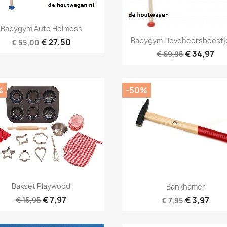
Snel bekijken

Babygym Auto Heimess
Snel bekijken

Babygym Lieveheersbeestje 
€ 27,50
€ 55,00
€ 34,97
€ 69,95
%
-50%
Snel bekijken

Snel bekijken

Bakset Playwood
Bankhamer
€ 7,97
€ 3,97
€ 15,95
€ 7,95