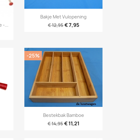
Snel bekijken

Bakje Met Vulopening
€ 7,95
-...
€ 12,95
-25%
Snel bekijken

Bestekbak Bamboe
€ 11,21
€ 14,95