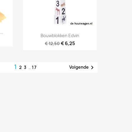
..
Snel bekijken

Bouwblokken Edvin
€ 6,25
€ 12,50
1

Volgende
2
3
…
17