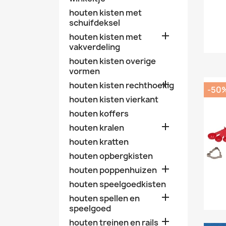
houten kisten met
schuifdeksel

houten kisten met
vakverdeling
houten kisten overige
vormen

houten kisten rechthoekig
-50
houten kisten vierkant
houten koffers

houten kralen
houten kratten
houten opbergkisten

houten poppenhuizen
houten speelgoedkisten

houten spellen en
speelgoed

houten treinen en rails