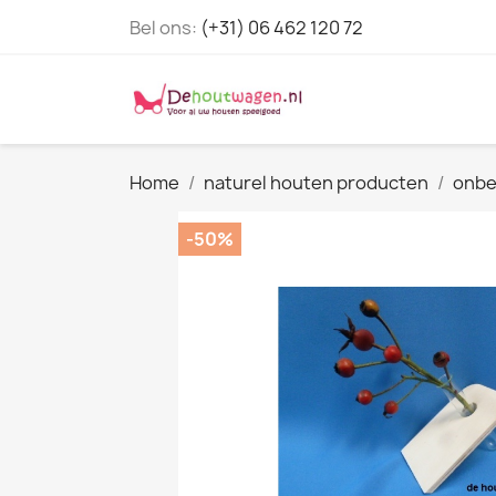
Bel ons:
(+31) 06 462 120 72
Home
naturel houten producten
onbe
-50%