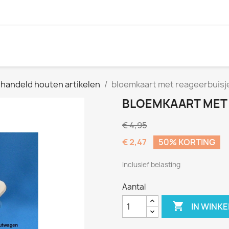
handeld houten artikelen
bloemkaart met reageerbuisj
BLOEMKAART MET
€ 4,95
€ 2,47
50% KORTING
Inclusief belasting
Aantal

IN WINK