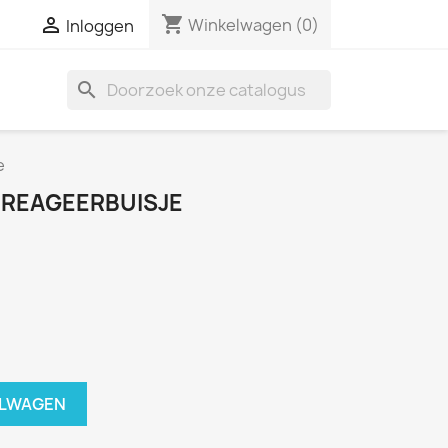
shopping_cart

Winkelwagen
(0)
Inloggen
search
e
 REAGEERBUISJE
ELWAGEN