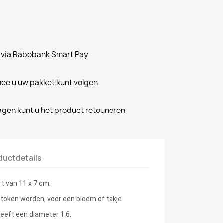
n via Rabobank Smart Pay
e u uw pakket kunt volgen
dagen kunt u het product retouneren
ductdetails
t van 11 x 7 cm.
stoken worden, voor een bloem of takje
heeft een diameter 1.6.