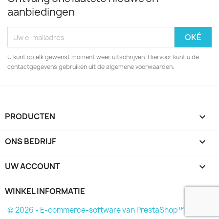
aanbiedingen
U kunt op elk gewenst moment weer uitschrijven. Hiervoor kunt u de
contactgegevens gebruiken uit de algemene voorwaarden.
PRODUCTEN

ONS BEDRIJF

UW ACCOUNT

WINKEL INFORMATIE
keyboard_arrow_down
© 2026 - E-commerce-software van PrestaShop™