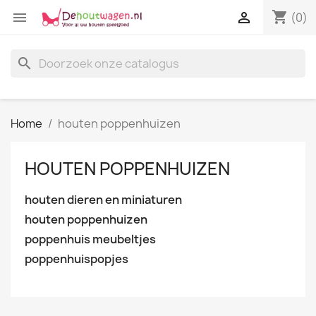
shopping_cart


(0)
search
Home
houten poppenhuizen
HOUTEN POPPENHUIZEN
houten dieren en miniaturen
houten poppenhuizen
poppenhuis meubeltjes
poppenhuispopjes