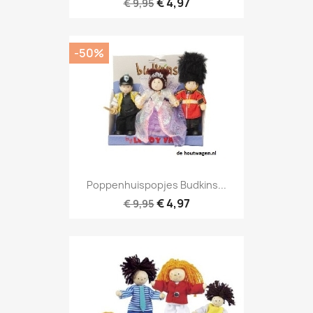
€ 4,97
€ 9,95
-50%
Poppenhuispopjes Budkins...
€ 4,97
€ 9,95