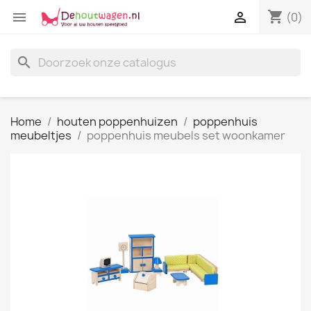
shopping_cart


(0)
search
Home
houten poppenhuizen
poppenhuis
meubeltjes
poppenhuis meubels set woonkamer