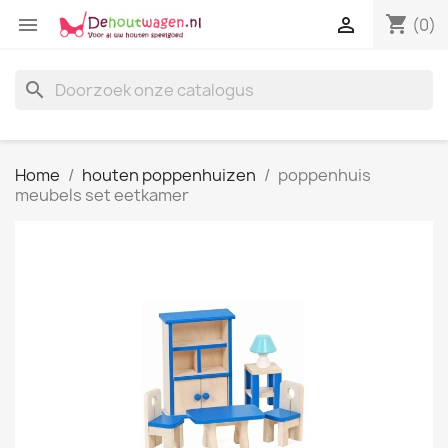
shopping_cart


(0)
search
Home
houten poppenhuizen
poppenhuis
meubels set eetkamer