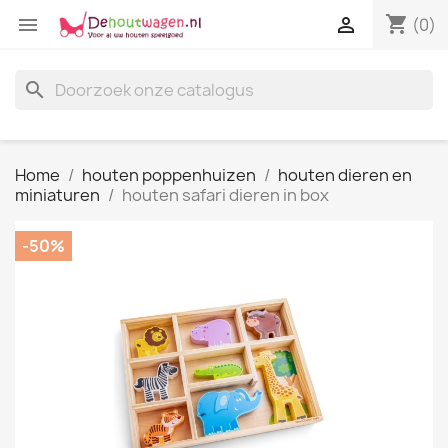
shopping_cart


(0)
search
Home
houten poppenhuizen
houten dieren en
miniaturen
houten safari dieren in box
-50%