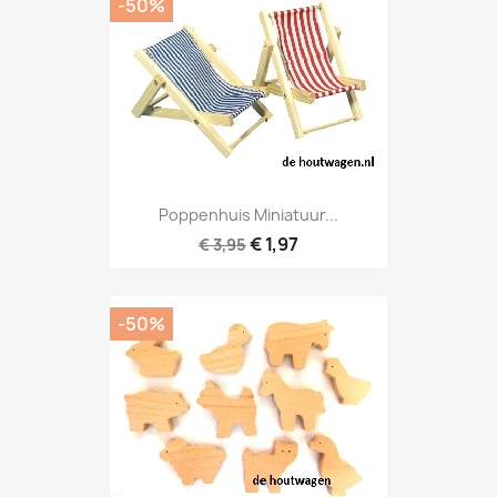
-50%
Poppenhuis Miniatuur...
€ 1,97
€ 3,95
-50%