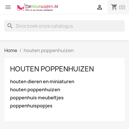
shopping_cart


(0)
search
Home
houten poppenhuizen
HOUTEN POPPENHUIZEN
houten dieren en miniaturen
houten poppenhuizen
poppenhuis meubeltjes
poppenhuispopjes