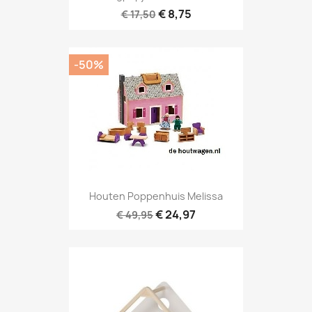
€ 8,75
€ 17,50
-50%
Houten Poppenhuis Melissa
€ 24,97
€ 49,95