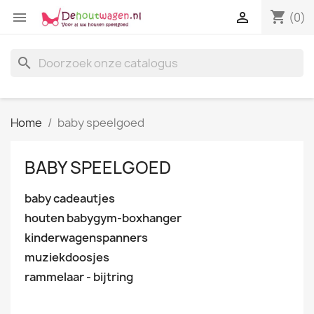
shopping_cart


(0)
search
Home
baby speelgoed
BABY SPEELGOED
baby cadeautjes
houten babygym-boxhanger
kinderwagenspanners
muziekdoosjes
rammelaar - bijtring