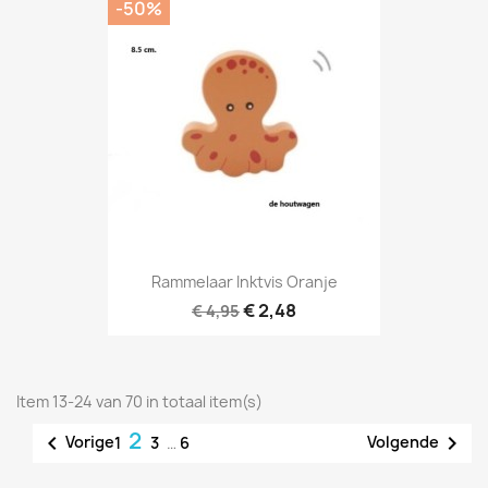
-50%
Rammelaar Inktvis Oranje
€ 2,48
€ 4,95
Item 13-24 van 70 in totaal item(s)
2


Vorige
Volgende
1
3
…
6