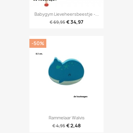
Babygym Lieveheersbeestje -...
€ 34,97
€ 69,95
-50%
Rammelaar Walvis
€ 2,48
€ 4,95