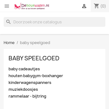
shopping_cart


(0)
search
Home
baby speelgoed
BABY SPEELGOED
baby cadeautjes
houten babygym-boxhanger
kinderwagenspanners
muziekdoosjes
rammelaar - bijtring