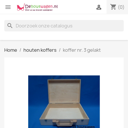
shopping_cart


(0)
search
Home
houten koffers
koffer nr. 3 gelakt