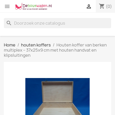
shopping_cart


(0)
search
Home
houten koffers
Houten koffer van berken
multiplex – 37x25x9 cm met houten handvat en
klipsluitingen