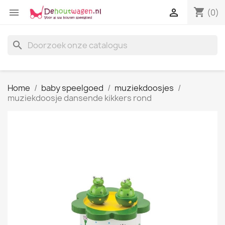
shopping_cart


(0)
search
Home
baby speelgoed
muziekdoosjes
muziekdoosje dansende kikkers rond