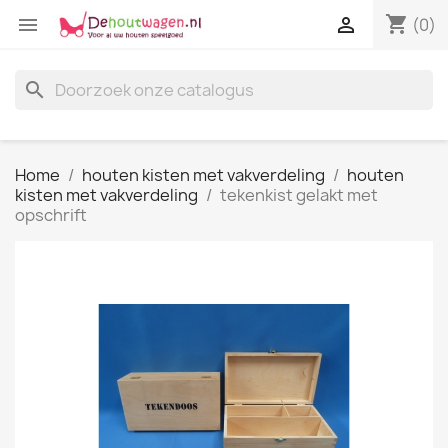
shopping_cart


(0)
search
Home
houten kisten met vakverdeling
houten
kisten met vakverdeling
tekenkist gelakt met
opschrift