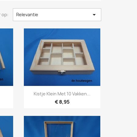

 op:
Relevantie
Snel bekijken

.
Kistje Klein Met 10 Vakken...
€ 8,95