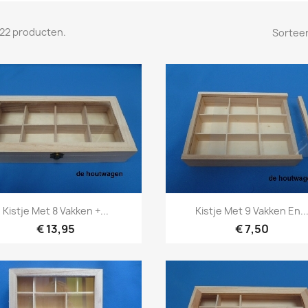
n 22 producten.
Sorteer
Snel bekijken
Snel bekijken


Kistje Met 8 Vakken +...
Kistje Met 9 Vakken En..
€ 13,95
€ 7,50