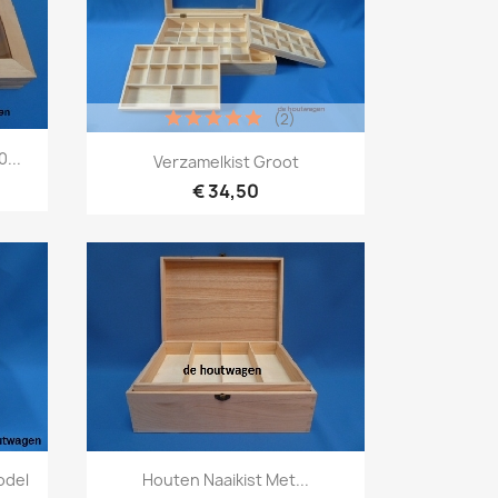
(2)
Snel bekijken

...
Verzamelkist Groot
€ 34,50
Snel bekijken

odel
Houten Naaikist Met...