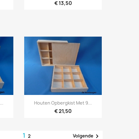
€ 13,50
Snel bekijken

..
Houten Opbergkist Met 9...
€ 21,50
1

Volgende
2