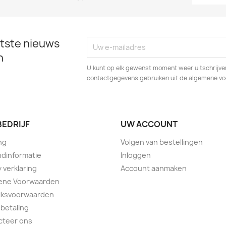
tste nieuws
n
U kunt op elk gewenst moment weer uitschrijven
contactgegevens gebruiken uit de algemene v
BEDRIJF
UW ACCOUNT
ng
Volgen van bestellingen
dinformatie
Inloggen
y verklaring
Account aanmaken
ene Voorwaarden
iksvoorwaarden
 betaling
cteer ons