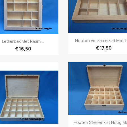
Snel bekijken

Snel bekijken

Houten Verzamelkist Met 10
Letterbak Met Raam...
€ 17,50
€ 16,50
Snel bekijken

Houten Stenenkist Hoog M