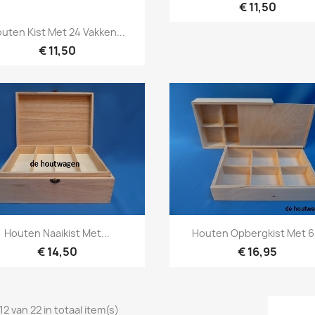
€ 11,50
Snel bekijken

uten Kist Met 24 Vakken...
€ 11,50
Snel bekijken
Snel bekijken


Houten Naaikist Met...
Houten Opbergkist Met 6.
€ 14,50
€ 16,95
12 van 22 in totaal item(s)