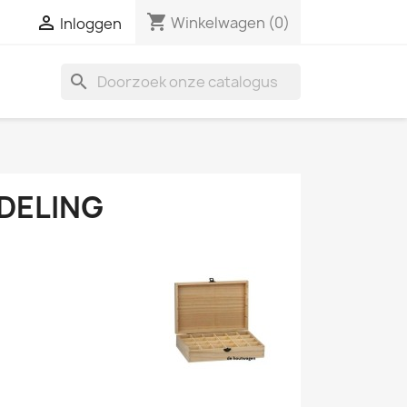
shopping_cart

Winkelwagen
(0)
Inloggen
search
DELING