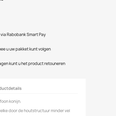
n via Rabobank Smart Pay
e u uw pakket kunt volgen
dagen kunt u het product retouneren
ductdetails
oon konijn.
welke door de houtstructuur minder vel