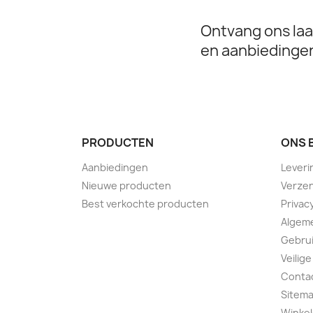
Ontvang ons laa
en aanbiedinge
PRODUCTEN
ONS 
Aanbiedingen
Leveri
Nieuwe producten
Verzen
Best verkochte producten
Privac
Algem
Gebru
Veilige
Conta
Sitem
Winkel