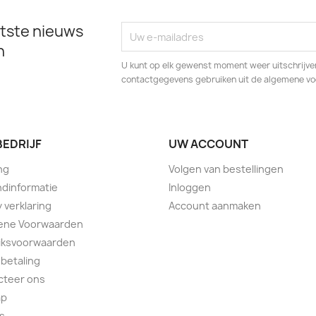
tste nieuws
n
U kunt op elk gewenst moment weer uitschrijven
contactgegevens gebruiken uit de algemene v
BEDRIJF
UW ACCOUNT
ng
Volgen van bestellingen
dinformatie
Inloggen
y verklaring
Account aanmaken
ene Voorwaarden
iksvoorwaarden
 betaling
cteer ons
ap
s