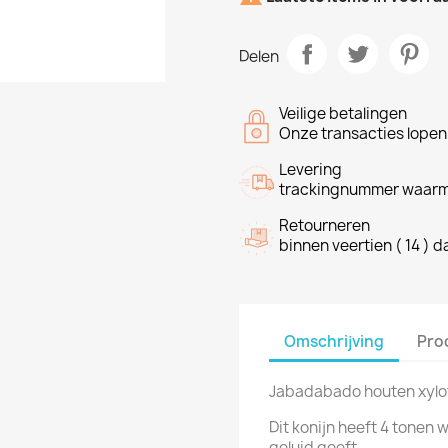
Delen
Veilige betalingen
Onze transacties lope
Levering
trackingnummer waarme
Retourneren
binnen veertien ( 14 ) 
Omschrijving
Pro
Jabadabado houten xylof
Dit konijn heeft 4 tonen 
geluid geeft.