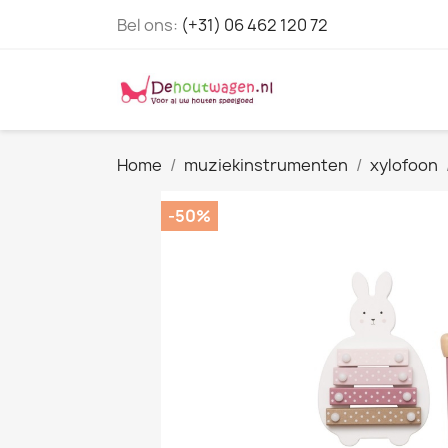
Bel ons:
(+31) 06 462 120 72
Home
muziekinstrumenten
xylofoon
-50%