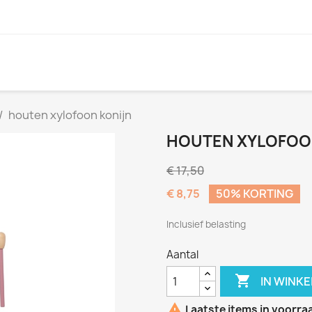
houten xylofoon konijn
HOUTEN XYLOFOO
€ 17,50
€ 8,75
50% KORTING
Inclusief belasting
Aantal

IN WINK

Laatste items in voorra