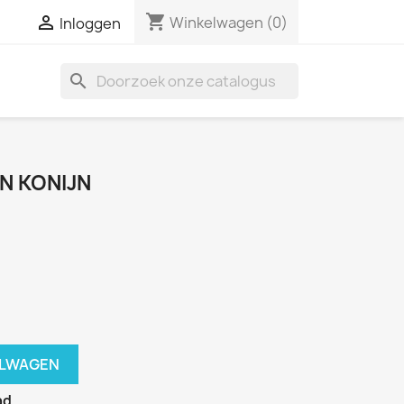
shopping_cart

Winkelwagen
(0)
Inloggen
search
N KONIJN
ELWAGEN
ad