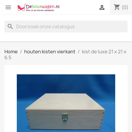
shopping_cart


(0)
search
Home
houten kisten vierkant
kist de luxe 21 x 21 x
6.5