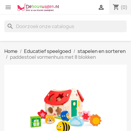
shopping_cart


(0)
search
Home
Educatief speelgoed
stapelen en sorteren
paddestoel vormenhuis met 8 blokken