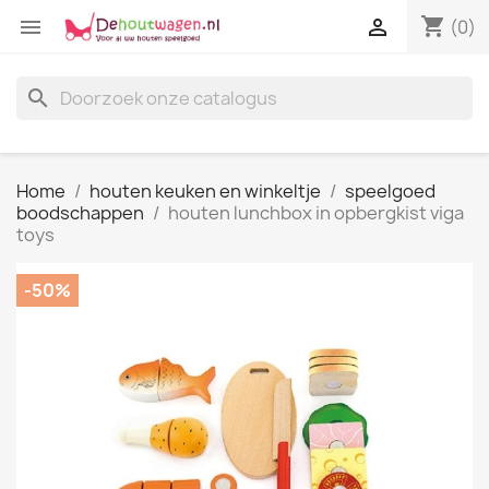
shopping_cart


(0)
search
Home
houten keuken en winkeltje
speelgoed
boodschappen
houten lunchbox in opbergkist viga
toys
-50%