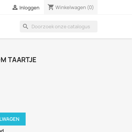
shopping_cart

Winkelwagen
(0)
Inloggen
search
M TAARTJE
ELWAGEN
ad