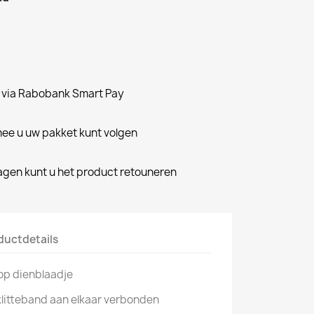
n via Rabobank Smart Pay
e u uw pakket kunt volgen
dagen kunt u het product retouneren
ductdetails
op dienblaadje
klitteband aan elkaar verbonden