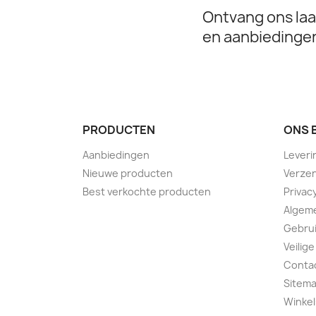
Ontvang ons laa
en aanbiedinge
PRODUCTEN
ONS 
Aanbiedingen
Leveri
Nieuwe producten
Verzen
Best verkochte producten
Privac
Algem
Gebru
Veilige
Conta
Sitem
Winkel