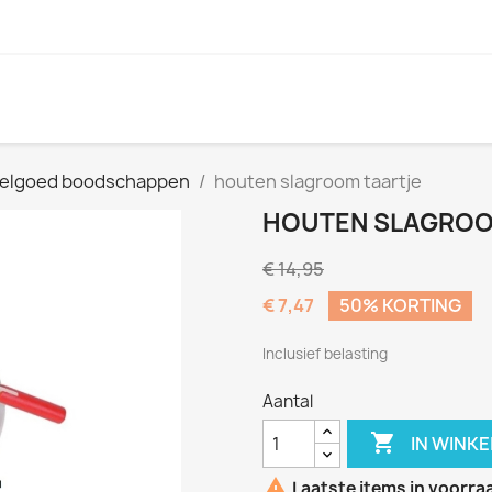
elgoed boodschappen
houten slagroom taartje
HOUTEN SLAGROO
€ 14,95
€ 7,47
50% KORTING
Inclusief belasting
Aantal

IN WINK

Laatste items in voorra