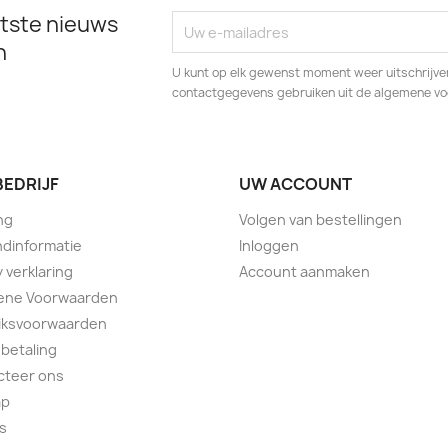
tste nieuws
n
U kunt op elk gewenst moment weer uitschrijven
contactgegevens gebruiken uit de algemene v
BEDRIJF
UW ACCOUNT
ng
Volgen van bestellingen
dinformatie
Inloggen
y verklaring
Account aanmaken
ene Voorwaarden
iksvoorwaarden
 betaling
cteer ons
ap
s