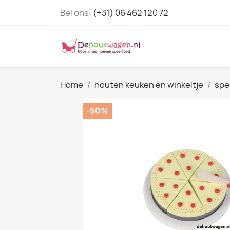
Bel ons:
(+31) 06 462 120 72
Home
houten keuken en winkeltje
spe
-50%