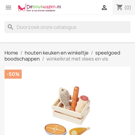
shopping_cart


(0)
search
Home
houten keuken en winkeltje
speelgoed
boodschappen
winkelkrat met vlees en vis
-50%