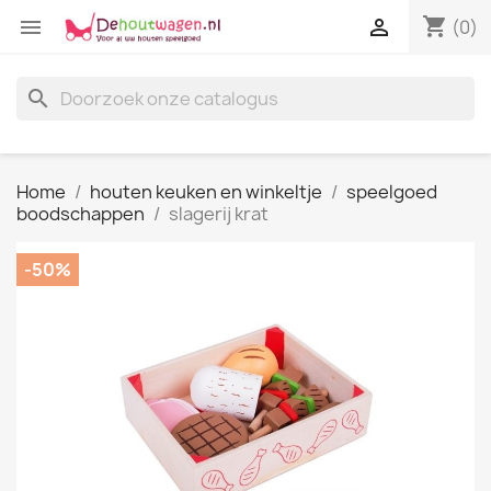
shopping_cart


(0)
search
Home
houten keuken en winkeltje
speelgoed
boodschappen
slagerij krat
-50%