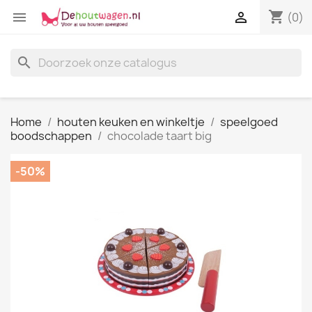
shopping_cart


(0)
search
Home
houten keuken en winkeltje
speelgoed
boodschappen
chocolade taart big
-50%