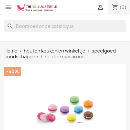
shopping_cart


(0)
search
Home
houten keuken en winkeltje
speelgoed
boodschappen
houten macarons
-50%