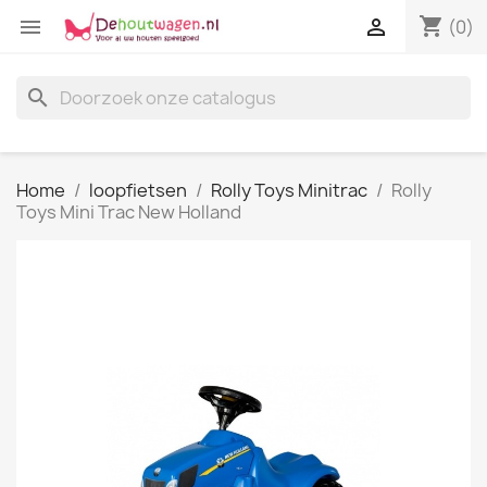
shopping_cart


(0)
search
Home
loopfietsen
Rolly Toys Minitrac
Rolly
Toys Mini Trac New Holland