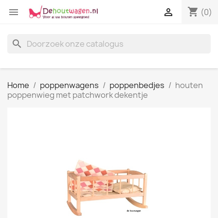
shopping_cart


(0)
search
Home
poppenwagens
poppenbedjes
houten
poppenwieg met patchwork dekentje