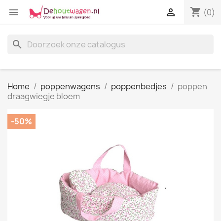
shopping_cart


(0)
search
Home
poppenwagens
poppenbedjes
poppen
draagwiegje bloem
-50%