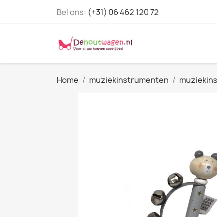
Bel ons:
(+31) 06 462 120 72
Home
muziekinstrumenten
muziekins