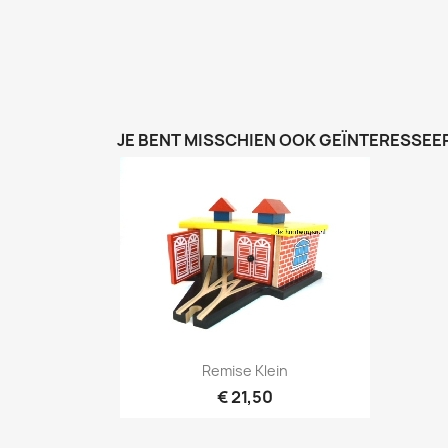
JE BENT MISSCHIEN OOK GEÏNTERESSEER
Snel bekijken

Remise Klein
€ 21,50