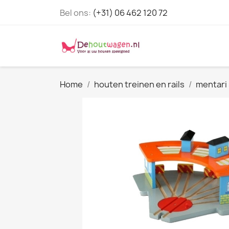
Bel ons:
(+31) 06 462 120 72
Home
houten treinen en rails
mentari