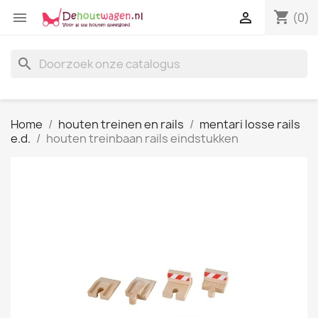
shopping_cart


(0)
search
Home
houten treinen en rails
mentari losse rails
e.d.
houten treinbaan rails eindstukken