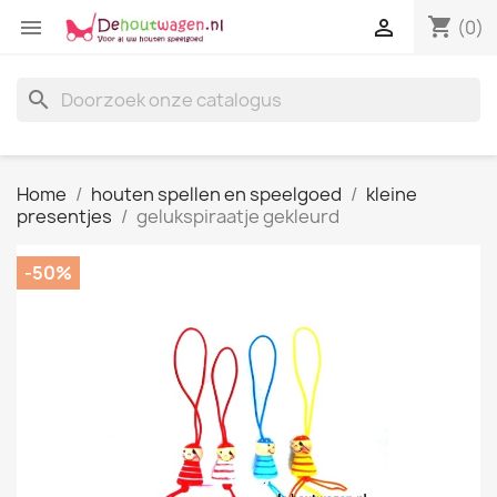
shopping_cart


(0)
search
Home
houten spellen en speelgoed
kleine
presentjes
gelukspiraatje gekleurd
-50%