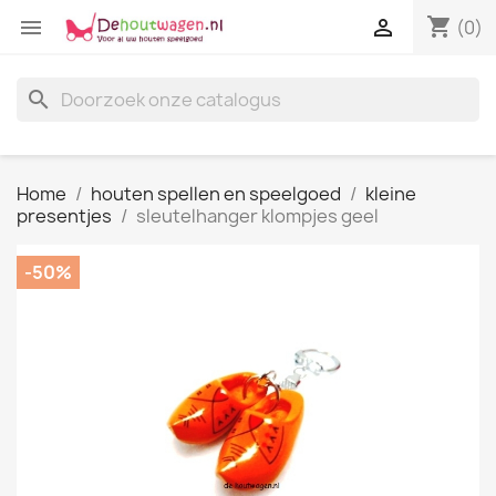
shopping_cart


(0)
search
Home
houten spellen en speelgoed
kleine
presentjes
sleutelhanger klompjes geel
-50%