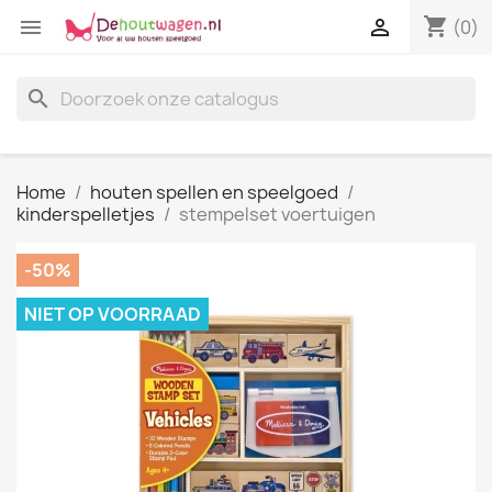
shopping_cart


(0)
search
Home
houten spellen en speelgoed
kinderspelletjes
stempelset voertuigen
-50%
NIET OP VOORRAAD