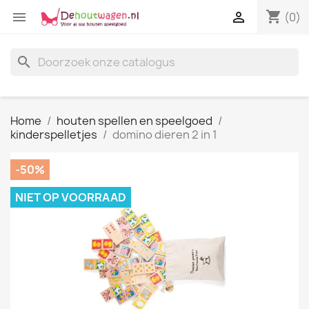
shopping_cart


(0)
search
Home
houten spellen en speelgoed
kinderspelletjes
domino dieren 2 in 1
-50%
NIET OP VOORRAAD