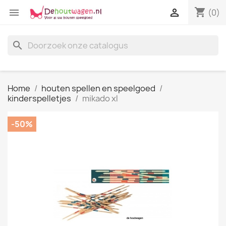
shopping_cart


(0)
search
Home
houten spellen en speelgoed
kinderspelletjes
mikado xl
-50%