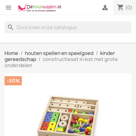
shopping_cart


(0)
search
Home
houten spellen en speelgoed
kinder
gereedschap
constructieset in kist met grote
onderdelen
-50%