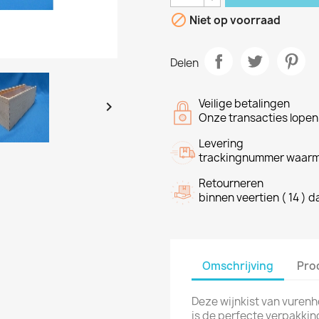

Niet op voorraad
Delen
Veilige betalingen

Onze transacties lope
Levering
trackingnummer waarme
Retourneren
binnen veertien ( 14 ) 
Omschrijving
Pro
Deze wijnkist van vurenh
is de perfecte verpakking