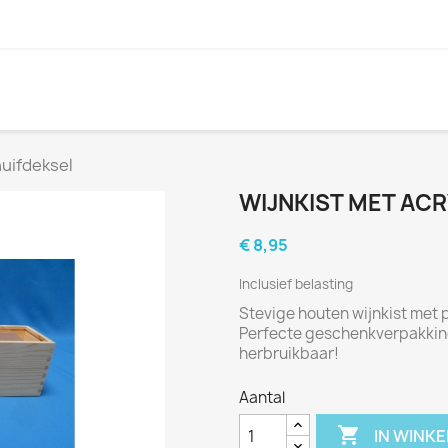
huifdeksel
WIJNKIST MET AC
€ 8,95
Inclusief belasting
Stevige houten wijnkist met 
Perfecte geschenkverpakking v
herbruikbaar!
Aantal

IN WINK