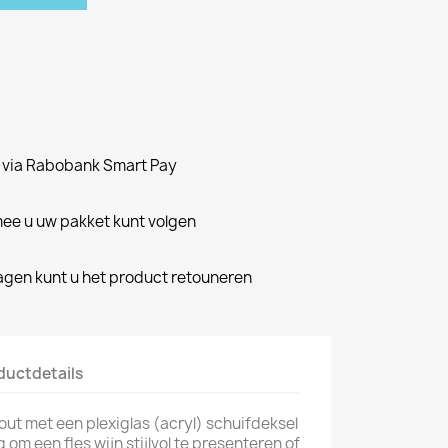
n via Rabobank Smart Pay
e u uw pakket kunt volgen
dagen kunt u het product retouneren
ductdetails
out met een plexiglas (acryl) schuifdeksel
 om een fles wijn stijlvol te presenteren of