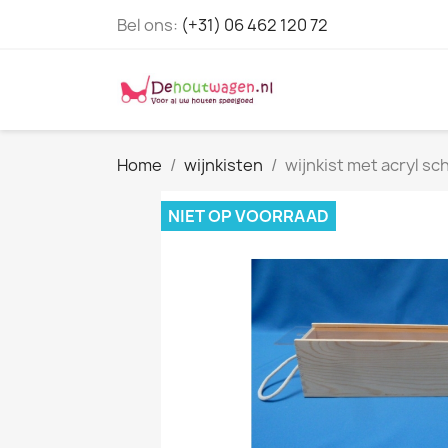
Bel ons:
(+31) 06 462 120 72
Home
wijnkisten
wijnkist met acryl sc
NIET OP VOORRAAD