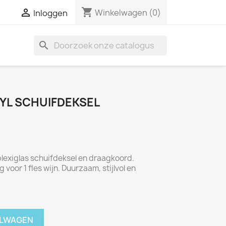
shopping_cart

Winkelwagen
(0)
Inloggen
search
RYL SCHUIFDEKSEL
plexiglas schuifdeksel en draagkoord.
oor 1 fles wijn. Duurzaam, stijlvol en
ELWAGEN