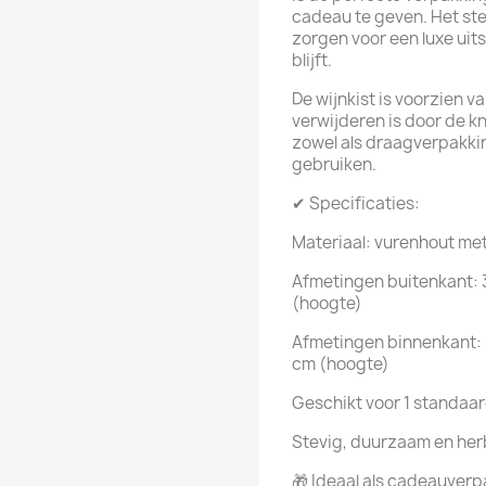
cadeau te geven. Het ste
zorgen voor een luxe uits
blijft.
De wijnkist is voorzien 
verwijderen is door de kn
zowel als draagverpakki
gebruiken.
✔ Specificaties:
Materiaal: vurenhout met
Afmetingen buitenkant: 3
(hoogte)
Afmetingen binnenkant: 3
cm (hoogte)
Geschikt voor 1 standaard
Stevig, duurzaam en her
🎁 Ideaal als cadeauver