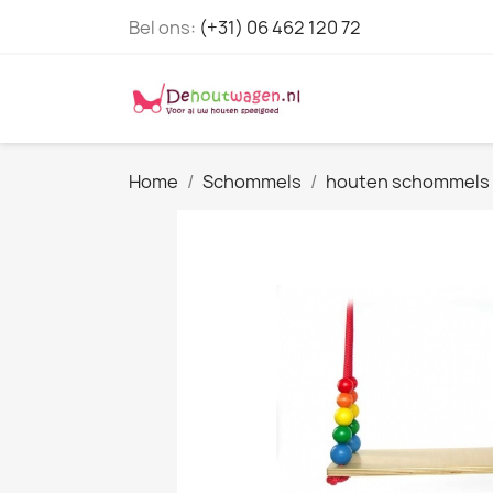
Bel ons:
(+31) 06 462 120 72
Home
Schommels
houten schommels