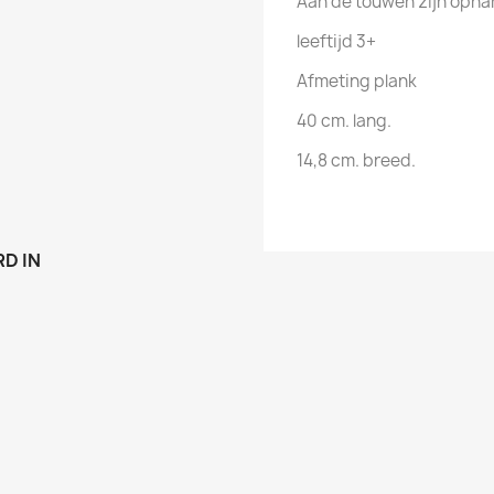
Aan de touwen zijn opha
leeftijd 3+
Afmeting plank
40 cm. lang.
14,8 cm. breed.
D IN