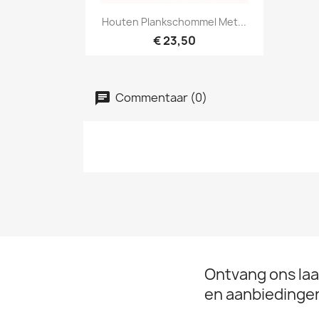
Snel bekijken

Houten Plankschommel Met...
€ 23,50
Commentaar (0)
Ontvang ons laa
en aanbiedinge