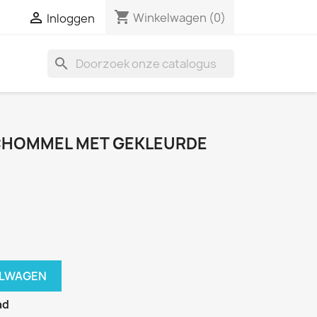
shopping_cart

Winkelwagen
(0)
Inloggen
search
CHOMMEL MET GEKLEURDE
ELWAGEN
ad