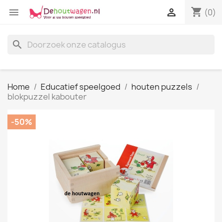
shopping_cart


(0)
search
Home
Educatief speelgoed
houten puzzels
blokpuzzel kabouter
-50%