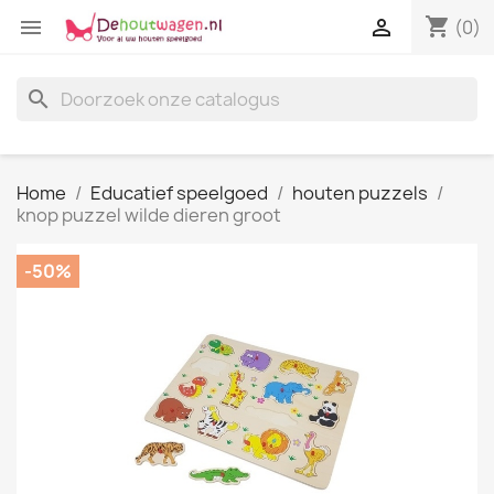
shopping_cart


(0)
search
Home
Educatief speelgoed
houten puzzels
knop puzzel wilde dieren groot
-50%