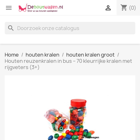
shopping_cart


(0)
search
Home
houten kralen
houten kralen groot
Houten reuzenkralen in bus – 70 kleurrijke kralen met
rijgveters (3+)