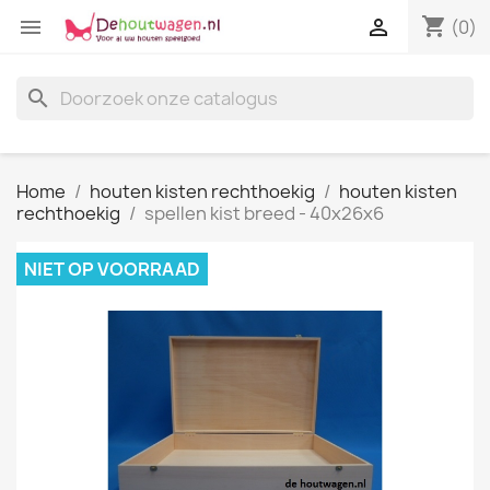
shopping_cart


(0)
search
Home
houten kisten rechthoekig
houten kisten
rechthoekig
spellen kist breed - 40x26x6
NIET OP VOORRAAD