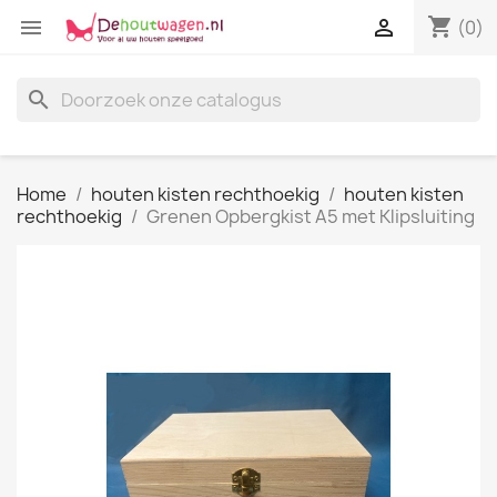
shopping_cart


(0)
search
Home
houten kisten rechthoekig
houten kisten
rechthoekig
Grenen Opbergkist A5 met Klipsluiting