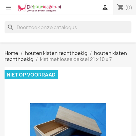
shopping_cart


(0)
search
Home
houten kisten rechthoekig
houten kisten
rechthoekig
kist met losse deksel 21 x 10 x 7
NIET OP VOORRAAD