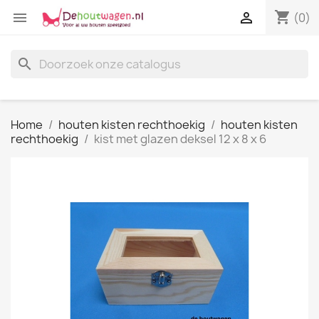
shopping_cart


(0)
search
Home
houten kisten rechthoekig
houten kisten
rechthoekig
kist met glazen deksel 12 x 8 x 6