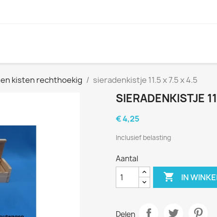
en kisten rechthoekig
sieradenkistje 11.5 x 7.5 x 4.5
SIERADENKISTJE 11.
€ 4,25
Inclusief belasting
Aantal

IN WINK
Delen