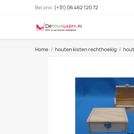
Bel ons:
(+31) 06 462 120 72
Home
houten kisten rechthoekig
hout