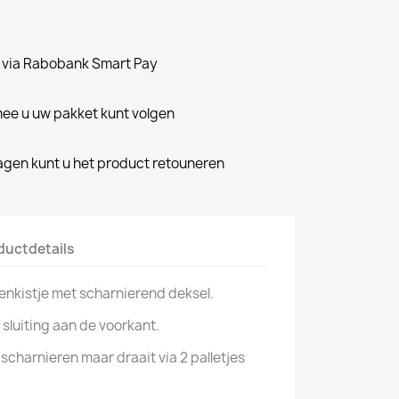
n via Rabobank Smart Pay
e u uw pakket kunt volgen
dagen kunt u het product retouneren
ductdetails
denkistje met scharnierend deksel.
n sluiting aan de voorkant.
scharnieren maar draait via 2 palletjes