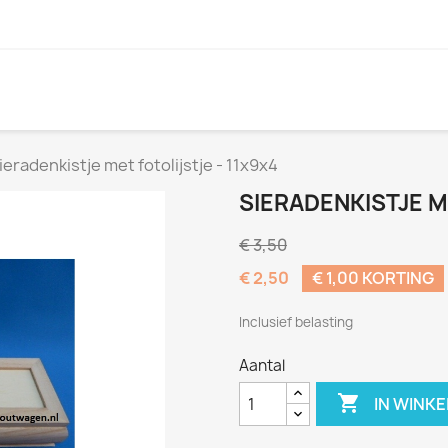
ieradenkistje met fotolijstje - 11x9x4
SIERADENKISTJE M
€ 3,50
€ 2,50
€ 1,00 KORTING
Inclusief belasting
Aantal

IN WINK