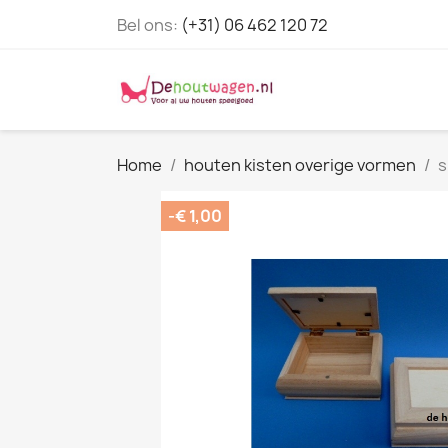
Bel ons:
(+31) 06 462 120 72
Home
houten kisten overige vormen
s
-€ 1,00