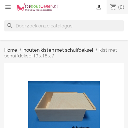
shopping_cart


(0)
search
Home
houten kisten met schuifdeksel
kist met
schuifdeksel 19 x 16 x 7